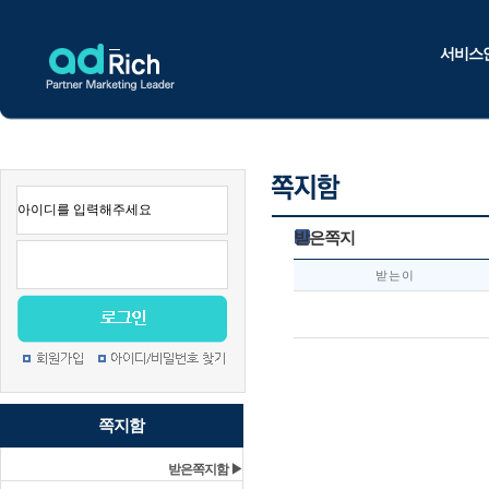
서비스
받은쪽지
받는이
쪽지함
받은쪽지함 ▶